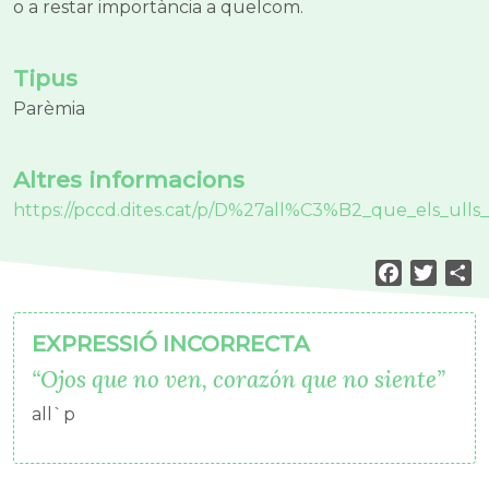
o a restar importància a quelcom.
Tipus
Parèmia
Altres informacions
https://pccd.dites.cat/p/D%27all%C3%B2_que_els_ul
Facebook
Twitt
S
EXPRESSIÓ INCORRECTA
Ojos que no ven, corazón que no siente
all`p